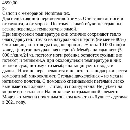
4590,00
р.
Сапоги с мембраной Nordman-tex.
Для непостоянной переменчивой зимы. Они защитят ноги и
от слякоти, и от мороза. Поэтому в такой обуви не страшны
резкие перепады температуры зимой.
При минусовой температуре они отлично сохраняют тепло
благодаря утеплителю из натуральной шерсти (не менее 80%)
Они защищают от воды (водонепроницаемость: 10 000 mm) и
холода (внутри натуральная шерсть). Мембрана «дышит» (5
000 г/кв.м/24 ч), поэтому ноги ребенка остаются сухими (не
потеют) и теплыми.А при околонулевой температуре в них
тепло и сухо, потому что мембрана защищает от воды и
дышит. Ноги не перегреваются и не потеют – поддерживается
комфортный микроклимат. Стелька двухслойная – из меха и
нетканого полотна. С помощью специальной петельки легко
вынимается.Подошва – литая, из полиуретана. Не дубеет на
морозе и не скользит.На пятке светоотражающий элемент.
Модель отмечена почетным знаком качества «Лучшее - детям»
в 2021 году.