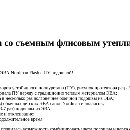
h со съемным флисовым утепл
и ЭВА Nordman Flash с ПУ подошвой!
орозоустойчивого полиуретана (ПУ), рисунок протектора разраб
териала ПУ наряду с традиционно теплым материалом ЭВА;
а в несколько раз долговечнее обычной подошвы из ЭВА;
%) обычных детских ЭВА сапог Nordman и аналогов;
 3-7 раз) подошвы из ЭВА;
е и отклеивание;
родолжительное время.
 появилась возможность комбинировать цвета подошвы и верха с