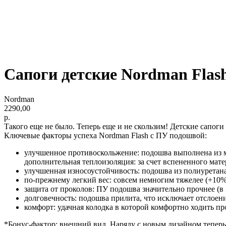
Сапоги детские Nordman Flas
Nordman
2290,00
р.
Такого еще не было. Теперь еще и не скользим! Детские сапог
Ключевые факторы успеха Nordman Flash с ПУ подошвой:
улучшенное противоскольжение: подошва выполнена из м
дополнительная теплоизоляция: за счет вспененного ма
улучшенная износоустойчивость: подошва из полиуретан
по-прежнему легкий вес: совсем немногим тяжелее (+10
защита от проколов: ПУ подошва значительно прочнее (в
долговечность: подошва прилита, что исключает отслоени
комфорт: удачная колодка в которой комфортно ходить п
*Бонус-фактор: внешний вид. Наряду с новым дизайном теперь