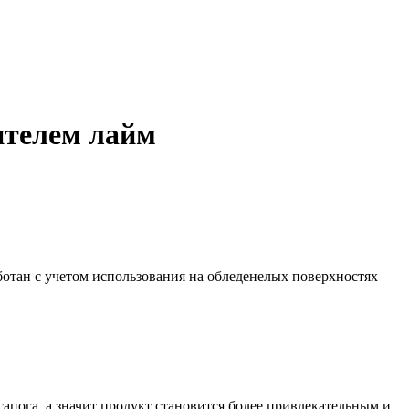
ителем лайм
отан с учетом использования на обледенелых поверхностях
апога, а значит продукт становится более привлекательным и