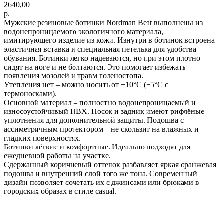
2640,00
р.
Мужские резиновые ботинки Nordman Beat выполнены из
водонепроницаемого экологичного материала,
имитирующего изделие из кожи. Изнутри в ботинок встроена
эластичная вставка и специальная петелька для удобства
обувания. Ботинки легко надеваются, но при этом плотно
сидят на ноге и не болтаются. Это помогает избежать
появления мозолей и травм голеностопа.
Утепления нет – можно носить от +10°C (+5°C с
термоносками).
Основной материал – полностью водонепроницаемый и
износоустойчивый ПВХ. Носок и задник имеют рифлёные
уплотнения для дополнительной защиты. Подошва с
ассиметричным протектором – не скользит на влажных и
гладких поверхностях.
Ботинки лёгкие и комфортные. Идеально подходят для
ежедневной работы на участке.
Сдержанный коричневый оттенок разбавляет яркая оранжевая
подошва и внутренний слой того же тона. Современный
дизайн позволяет сочетать их с джинсами или брюками в
городских образах в стиле casual.